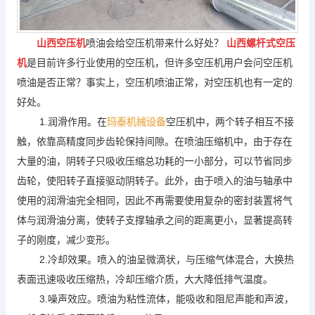
山西空压机
喷油会给空压机带来什么好处？
山西螺杆式空压
机
是目前许多行业使用的空压机，但许多空压机用户会问空压机
喷油是否正常？事实上，空压机喷油正常，对空压机也有一定的
好处。
1.润滑作用。在
玛泰机械设备
空压机中，两个转子相互不接
触，依靠高精度同步齿轮保持间隙。在喷油压缩机中，由于存在
大量的油，阴转子只吸收压缩总功耗的一小部分，可以节省同步
齿轮，使阳转子直接驱动阴转子。此外，由
于喷入的油与轴承中
使用的润滑油完全相同，因此不再需要使用复杂的密封装置将气
体与润滑油分离，使转子支撑轴承之间的距离更小，显著提高转
子的刚度，减少变形。
2.冷却效果。喷入的油呈微滴状，与压缩气体混合，大换热
表面迅速吸收压缩热，冷却压缩介质，大大降低排气温度。
3.噪声效应。喷油为粘性流体，能吸收和阻尼声能和声波，